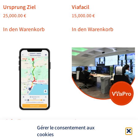
Ursprung Ziel
Viafacil
25,000.00
€
15,000.00
€
In den Warenkorb
In den Warenkorb
Viafacil Bus
Viapro
Gérer le consentement aux
15,000.00
€
15,000.00
€
cookies